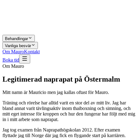
Behandlingar
Vanliga besvär
Om Mauro
Kontakt
Boka tid
Om Mauro
Legitimerad naprapat på Östermalm
Mitt namn är Mauricio men jag kallas oftast för Mauro.
Träning och rörelse har alltid varit en stor del av mitt liv. Jag har
bland annat varit tävlingsaktiv inom thaiboxning och simning, och
mitt eget intresse för kroppen och hur den fungerar har följt med mig
in i mitt arbete som naprapat.
Jag tog examen från Naprapathögskolan 2012. Efter examen
flyttade jag till Norge där jag fick en flygande start på karriären.