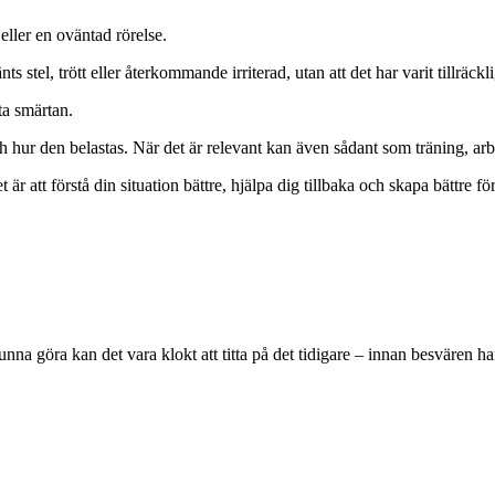
eller en oväntad rörelse.
tel, trött eller återkommande irriterad, utan att det har varit tillräcklig
ta smärtan.
ch hur den belastas. När det är relevant kan även sådant som träning, ar
t är att förstå din situation bättre, hjälpa dig tillbaka och skapa bättre fö
a göra kan det vara klokt att titta på det tidigare – innan besvären har 