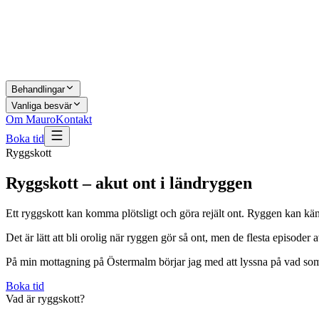
Behandlingar
Vanliga besvär
Om Mauro
Kontakt
Boka tid
Ryggskott
Ryggskott – akut ont i ländryggen
Ett ryggskott kan komma plötsligt och göra rejält ont. Ryggen kan kännas
Det är lätt att bli orolig när ryggen gör så ont, men de flesta episoder
På min mottagning på Östermalm börjar jag med att lyssna på vad som 
Boka tid
Vad är ryggskott?