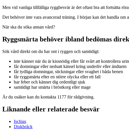
Men vid vanliga tillfälliga ryggbesvär är det oftast bra att fortsätta r
Det behöver inte vara avancerad träning. I början kan det handla om at
När ska du söka annan vård?
Ryggsmärta behöver ibland bedömas direk
Sök vård direkt om du har ont i ryggen och samtidigt:
inte känner när du är kissnödig eller får svårt att kontrollera urin
får domningar eller nedsatt känsel kring underliv eller ändtarm
får tydliga domningar, stickningar eller svaghet i båda benen
får ryggsmärta efter en större olycka eller ett fall
har feber och känner dig ordentligt sjuk
samtidigt har smärta i bröstkorg eller mage
Är du osäker kan du kontakta 1177 för rådgivning.
Liknande eller relaterade besvär
Ischias
Diskbråck